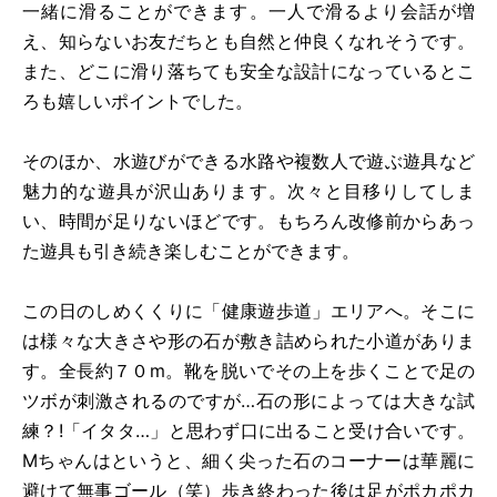
一緒に滑ることができます。一人で滑るより会話が増
え、知らないお友だちとも自然と仲良くなれそうです。
また、どこに滑り落ちても安全な設計になっているとこ
ろも嬉しいポイントでした。
そのほか、水遊びができる水路や複数人で遊ぶ遊具など
魅力的な遊具が沢山あります。次々と目移りしてしま
い、時間が足りないほどです。もちろん改修前からあっ
た遊具も引き続き楽しむことができます。
この日のしめくくりに「健康遊歩道」エリアへ。そこに
は様々な大きさや形の石が敷き詰められた小道がありま
す。全長約７０m。靴を脱いでその上を歩くことで足の
ツボが刺激されるのですが…石の形によっては大きな試
練？!「イタタ…」と思わず口に出ること受け合いです。
Mちゃんはというと、細く尖った石のコーナーは華麗に
避けて無事ゴール（笑）歩き終わった後は足がポカポカ