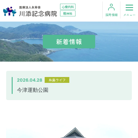
心療内科
精神科
採用情報
メニュー
お問い合わせ
アクセス
新着情報
HOME
外来のご案内
2026.04.28
糸島ライフ
今津運動公園
入院のご案内
診療科・部門
在宅サービス