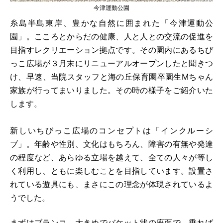
診療時間
月
火
水
木
金
土
今津運動公園
糸島半島東岸、豊かな自然に囲まれた「今津運動公
●
●
●
●
●
×
9:00-12:00
園」。こころとからだの健康、人と人との交流の促進を
目指すレクリエーション拠点です。その園内にあるちび
●
●
●
●
●
×
13:30-17:00
っこ広場が３月末にリニューアルオープンしたと聞きつ
け、早速、当院スタッフと海の丘保育園卒園生Mちゃん
休診：土曜、日曜・祝祭日
家族が行ってまいりました。その時の様子をご紹介いた
※労災保険指定医療機関（2026年3月1日より）
します。
新しいちびっこ広場のコンセプトは「インクルーシ
ブ」。年齢や性別、文化はもちろん、障害の有無や発達
の程度など、あらゆる立場を越えて、全ての人々が等し
く利用し、ともに楽しむことを目指しています。設置さ
れている遊具にも、まさにこの理念が体現されているよ
うでした。
まずはブランコ。大きめでバケット状の座面で、乗れば