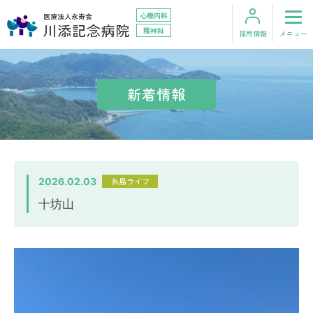
心療内科
精神科
採用情報
メニュー
お問い合わせ
アクセス
新着情報
HOME
外来のご案内
2026.02.03
糸島ライフ
十坊山
入院のご案内
診療科・部門
在宅サービス