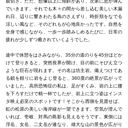
親切さ。ただ、想像以上に傾斜があり、次第に息が弾ん
でいきます。それでも木々の間から差し込む美しい木漏
れ日、辺りに響きわたる鳥のさえずり、時折頬をなでる
涼しい風など、そのどれもが心地良かったです。自然を
全身で感じながら、一歩一歩踏みしめるたびに、日常の
疲れが少しずつ癒されていくようでした。
途中で休憩をはさみながら、35分の道のりを45分ほどか
けて登りきると、突然視界が開け、目の前にそびえ立つ
ような巨石が現れます。その名は坊主岩。備えつけてあ
る鎖を頼りに岩をよじ登ると、360度の絶景が広がって
いました。高所恐怖症の私は、足がすくみ、岩の上に腰
を下ろすだけで精一杯でしたが、岩上に立つ姿はインス
タ映え必至のスポットです！そこから西側を見渡せば、
虹の松原の美しい海岸線が一望できます。空気が澄んで
いれば、壱岐、対馬の島影も見えるそうです。東側には
浮岳、女岳、二丈岳が連なり、雄大な山の景色が広がり