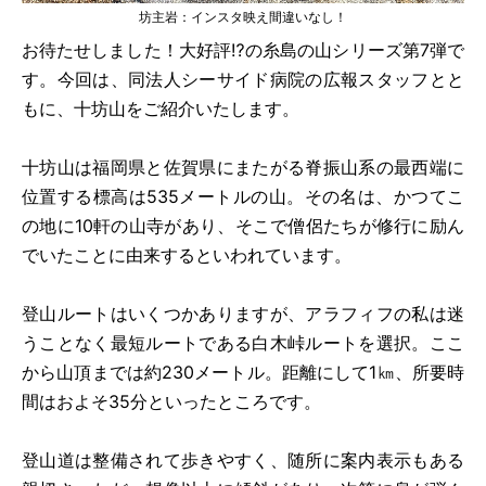
診療時間
月
火
水
木
金
土
坊主岩：インスタ映え間違いなし！
お待たせしました！大好評⁉の糸島の山シリーズ第7弾で
●
●
●
●
●
×
9:00-12:00
す。今回は、同法人シーサイド病院の広報スタッフとと
もに、十坊山をご紹介いたします。
●
●
●
●
●
×
13:30-17:00
十坊山は福岡県と佐賀県にまたがる脊振山系の最西端に
休診：土曜、日曜・祝祭日
位置する標高は535メートルの山。その名は、かつてこ
※労災保険指定医療機関（2026年3月1日より）
の地に10軒の山寺があり、そこで僧侶たちが修行に励ん
でいたことに由来するといわれています。
登山ルートはいくつかありますが、アラフィフの私は迷
うことなく最短ルートである白木峠ルートを選択。ここ
から山頂までは約230メートル。距離にして1㎞、所要時
間はおよそ35分といったところです。
登山道は整備されて歩きやすく、随所に案内表示もある